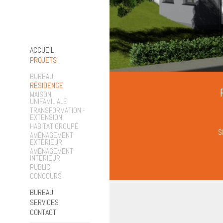
ACCUEIL
PROJETS
BUREAU
RÉSIDENCE
MAISON
UNIFAMILIALE
TRANSFORMATION -
EXTENSION
HABITAT GROUPÉ
S
AMÉNAGEMENT
EXTÉRIEUR
AMÉNAGEMENT
INTÉRIEUR
PUBLIC
CONCOURS
BUREAU
SERVICES
CONTACT