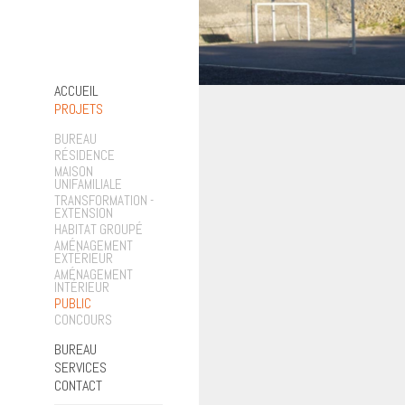
ACCUEIL
PROJETS
BUREAU
RÉSIDENCE
MAISON
UNIFAMILIALE
TRANSFORMATION -
EXTENSION
HABITAT GROUPÉ
AMÉNAGEMENT
EXTÉRIEUR
AMÉNAGEMENT
INTÉRIEUR
PUBLIC
CONCOURS
BUREAU
SERVICES
CONTACT