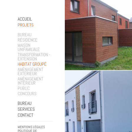
ACCUEIL
PROJETS
BUREAU
RÉSIDENCE
MAISON
UNIFAMILIALE
TRANSFORMATION -
EXTENSION
HABITAT GROUPÉ
AMÉNAGEMENT
EXTÉRIEUR
AMÉNAGEMENT
INTÉRIEUR
PUBLIC
CONCOURS
BUREAU
SERVICES
CONTACT
MENTIONS LÉGALES
POLITIQUE DE